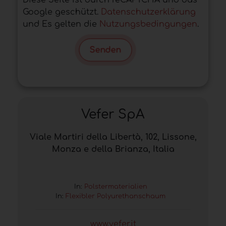
Diese Seite ist durch reCAPTCHA und das
Google geschützt.
Datenschutzerklärung
und Es gelten die
Nutzungsbedingungen
.
Senden
Vefer SpA
Viale Martiri della Libertà, 102, Lissone,
Monza e della Brianza, Italia
In:
Polstermaterialien
In:
Flexibler Polyurethanschaum
www.vefer.it