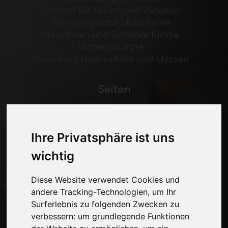
Systeme für Tische und Zubehör
Technologische Materialien
Maschinen und Software für die
Möbelindustrie
Wirtschaft, Nachrichten und Messen
Seiten
Wer wir sind
Werbepause
Kontakte
Ihre Privatsphäre ist uns
Ausstellungen
wichtig
Journal
Stelle dich vor
Diese Website verwendet Cookies und
Privatsphäre
andere Tracking-Technologien, um Ihr
Seitenverzeichnis
Surferlebnis zu folgenden Zwecken zu
verbessern:
um grundlegende Funktionen