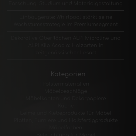
Forschung, Studium und Materialgestaltung
Einbaugeräte: Whirlpool stärkt seine
Wachstumsstrategie im Premiumsegment
Dekorative Oberflächen ALPI Microline und
ALPI Xilo Acacia: Holzarten in
zeitgenössischer Lesart
Kategorien
Polstermaterialien
Möbelbeschläge
Möbelkanten und Dekorpapiere
Küche
Leime und Klebeprodukte für Möbel
Platten, Furniere und Halbfertigprodukte
Möbelfarben
Beleuchtung für Möbel