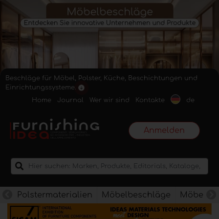
Beschläge für Möbel, Polster, Küche, Beschichtungen und
Einrichtungssysteme.
Home
Journal
Wer wir sind
Kontakte
de
Anmelden
Polstermaterialien
Möbelbeschläge
Möbelkan