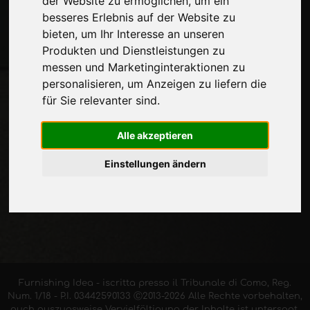
der Website zu ermöglichen
,
um ein
Auf dem Laufenden bleiben
besseres Erlebnis auf der Website zu
Verpassen Sie nicht die neuesten
bieten
,
um Ihr Interesse an unseren
Branchennachrichten,
Produkten und Dienstleistungen zu
Unternehmensnachrichten,
messen und Marketinginteraktionen zu
Produktneuheiten, innovative Technologien
personalisieren
,
um Anzeigen zu liefern die
und Fachmessen. Melden Sie sich für den
für Sie relevanter sind
.
Newsletter an!
Alle akzeptieren
Einstellungen ändern
ABONNIEREN
Furnishing Idea - iscritta presso il Tribunale di Como, Reg.
Num. 1/18 - P.I. 03442590133 Ⓒ2013-2026 Alle Rechte vorbehalten,
auch auszugsweise Vervielfältigung der Inhalte ist untersagt.