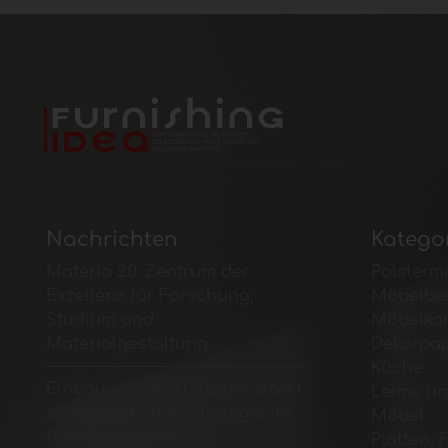
Nachrichten
Katego
Materia 2.0: Zentrum der
Polsterma
Exzellenz für Forschung,
Möbelbe
Studium und
Möbelka
Materialgestaltung
Dekorpap
Küche
Einbaugeräte: Whirlpool stärkt
Leime un
seine Wachstumsstrategie im
Möbel
Premiumsegment
Platten, 