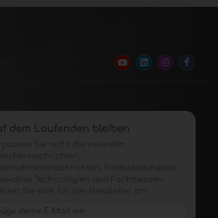
uf dem Laufenden bleiben
rpassen Sie nicht die neuesten
anchennachrichten,
ternehmensnachrichten, Produktneuheiten,
novative Technologien und Fachmessen.
lden Sie sich für den Newsletter an!