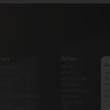
rien
Seiten
A
terialien
Wer wir
schläge
sind
Ve
nten und
Werbepause
Br
iere
Kontakte
Un
Ausstellungen
in
d Klebeprodukte für
Journal
Me
Stelle dich
Furniere und
vor