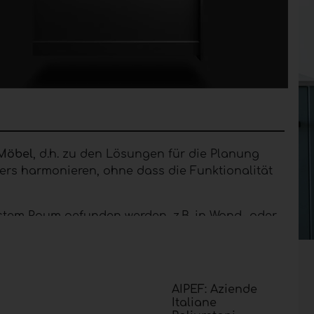
 Möbel
, d.h. zu den Lösungen für die Planung
rs harmonieren, ohne dass die Funktionalität
stem Raum gefunden werden, z.B. in Wand- oder
rende Verschlusslösung, wenn es sinnvoll ist, im
hren erfolgreich bei Schlafzimmermöbeln
AIPEF: Aziende
Italiane