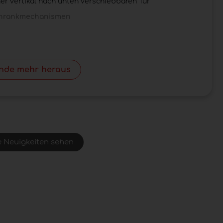
ner vertikal nach unten verschiebbaren Tür
chrankmechanismen
inde mehr heraus
e Neuigkeiten sehen