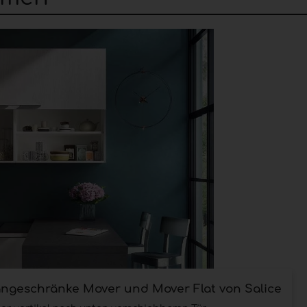
berlappende
als auch fluchtende Flügel. Bei den aus
 um sie über die feststehende Tür gleiten zu lassen 
bene bildet. Diese und andere immer funktionellere 
er Lösungen mit einem hohen Maß an Funktionalität
ängeschränke Mover und Mover Flat von Salice