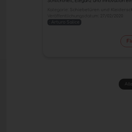
Schlichtheit, Eleganz und Innovation ei
Kategorie:
Schiebetüren und Kleiders
Veröffentlichungsdatum:
27/02/2020
:
Arturo Salice
F
All