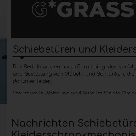
Schiebetüren und Kleide
Das Redaktionsteam von Furnishing Idea verfolg
und Gestaltung von Möbeln und Schränken, die 
darunter leidet.
Stauraum in Wohnung und Büro ist für die Ordn
Ecknähe oder neben anderen Möbeln:
Koplanar
Bereich vor dem Schrank oder der Kommode Bew
Schiebesysteme für Möbel
im Allgemeinen nutz
Nachrichten Schiebetür
eingesetzt, aber auch in Wohn- oder Arbeitsber
Kleiderschrankmechani