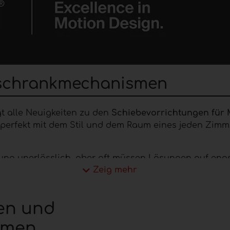
rschrankmechanismen
t alle Neuigkeiten zu den
Schiebevorrichtungen für
perfekt mit dem Stil und dem Raum eines jeden Zimme
ung unerlässlich, aber oft müssen Lösungen auf eng
Zeig mehr
e Schiebetüren
sind eine häufig eingesetzte platzspa
egungsfreiheit zu haben.
en den Raum maximal aus und werden seit einigen Ja
en und
eichen mit optimiertem Platzangebot.
smen