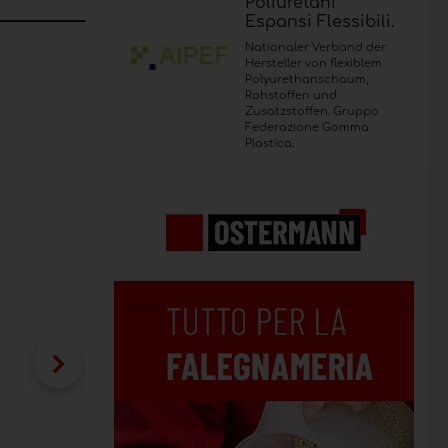
Poliuretani
gerichteten Türen hebt ein Schienensystem die
Espansi Flessibili.
und so einen hermetischeren und kompakteren
Nationaler Verband der
und elegantere Lösungen ermöglichen die
Hersteller von flexiblem
Polyurethanschaum,
 und Zweckmäßigkeit.
Rohstoffen und
Zusatzstoffen. Gruppo
Federazione Gomma
Plastica.
Auch das Falttürsystem WingLine L v