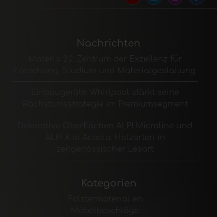
Nachrichten
Materia 2.0: Zentrum der Exzellenz für
Forschung, Studium und Materialgestaltung
Einbaugeräte: Whirlpool stärkt seine
Wachstumsstrategie im Premiumsegment
Dekorative Oberflächen ALPI Microline und
ALPI Xilo Acacia: Holzarten in
zeitgenössischer Lesart
Kategorien
Polstermaterialien
Möbelbeschläge