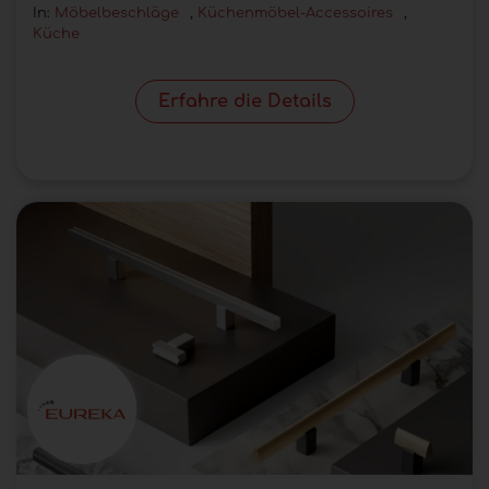
In:
Möbelbeschläge
,
Küchenmöbel-Accessoires
,
Küche
Erfahre die Details