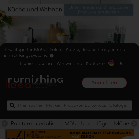
Beschläge für Möbel, Polster, Küche, Beschichtungen und
Einrichtungssysteme.
Home
Journal
Wer wir sind
Kontakte
de
Anmelden
Polstermaterialien
Möbelbeschläge
Möbelkan