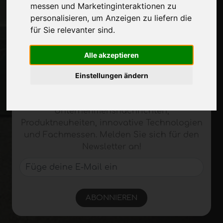
messen und Marketinginteraktionen zu
Stelle dich vor
personalisieren
,
um Anzeigen zu liefern die
Privatsphäre
für Sie relevanter sind
.
Seitenverzeichnis
Alle akzeptieren
Auf dem Laufenden bleiben
Einstellungen ändern
Verpassen Sie nicht die neuesten
Branchennachrichten,
Unternehmensnachrichten,
Produktneuheiten, innovative Technologien
und Fachmessen. Melden Sie sich für den
Newsletter an!
ABONNIEREN