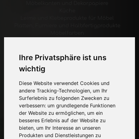
Möbelkanten und Dekorpapiere
Küche
Leime und Klebeprodukte für Möbel
Platten, Furniere und Halbfertigprodukte
Möbelfarben
Beleuchtung für Möbel
Systeme für Tische und Zubehör
Technologische Materialien
Ihre Privatsphäre ist uns
Maschinen und Software für die
wichtig
Möbelindustrie
Wirtschaft, Nachrichten und Messen
Diese Website verwendet Cookies und
andere Tracking-Technologien, um Ihr
Seiten
Surferlebnis zu folgenden Zwecken zu
verbessern:
um grundlegende Funktionen
Wer wir sind
der Website zu ermöglichen
,
um ein
Werbepause
besseres Erlebnis auf der Website zu
Kontakte
bieten
,
um Ihr Interesse an unseren
Ausstellungen
Produkten und Dienstleistungen zu
Journal