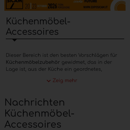
Küchenmöbel-
Accessoires
Dieser Bereich ist den besten Vorschlägen für
Küchenmöbelzubehör
gewidmet, das in der
Lage ist, aus der Küche ein geordnetes,
ästhetisch einwandfreies und funktionell
Zeig mehr
effizientes Umfeld zu machen. Bei den
Küchenmöbelbeschlägen
handelt es sich um
verschiedene Werkzeuge, die für die interne
Nachrichten
Organisation der Küchenumgebung notwendig
Küchenmöbel-
sind:
Eckmechanismen, Eimer, Besteckschalen,
Geschirrabtrockner, Auszüge, Ausziehkörbe,
Accessoires
Gewürzhalter, Systeme für Schubladen, Sockel