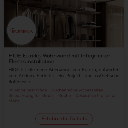
HIDE Eureka: Wohnwand mit integrierter
Elektroinstallation
HIDE ist die neue Wohnwand von Eureka, entworfen
von Andrea Federici, ein Projekt, das ästhetische
Raffinesse...
In:
Möbelbeschläge
,
Küchenmöbel-Accessoires
,
Beleuchtung für Möbel
,
Küche
,
Dekorative Profile für
Möbel
Erfahre die Details