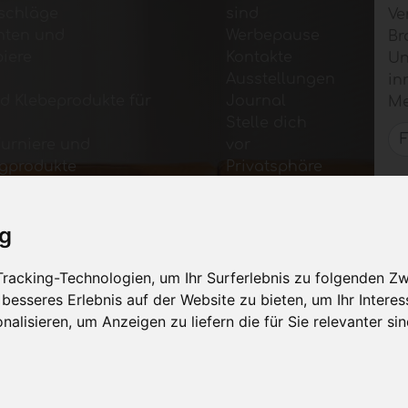
schläge
sind
Ve
nten und
Werbepause
Br
iere
Kontakte
Un
Ausstellungen
in
d Klebeprodukte für
Journal
Me
Stelle dich
Furniere und
vor
igprodukte
Privatsphäre
rben
Seitenverzeichnis
ung für Möbel
ig
für Tische und
gische Materialien
racking-Technologien, um Ihr Surferlebnis zu folgenden Z
n und Software für
 besseres Erlebnis auf der Website zu bieten
,
um Ihr Intere
lindustrie
nalisieren
,
um Anzeigen zu liefern die für Sie relevanter si
ft, Nachrichten und