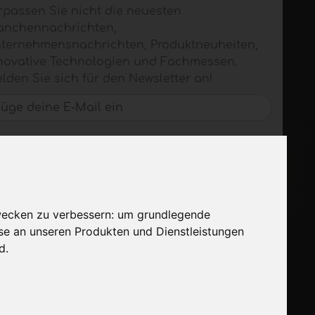
rpassen Sie nicht die neuesten
anchennachrichten,
ternehmensnachrichten, Produktneuheiten,
novative Technologien und Fachmessen.
lden Sie sich für den Newsletter an!
ABONNIEREN
wecken zu verbessern:
um grundlegende
sse an unseren Produkten und Dienstleistungen
nd
.