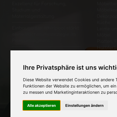
Exzellenz für Forschung,
Möbelbe
Studium und
Möbelka
Materialgestaltung
Dekorpap
Küche
Einbaugeräte: Whirlpool stärkt
Leime un
seine Wachstumsstrategie im
Möbel
Premiumsegment
Platten, 
Halbfert
Dekorative Oberflächen ALPI
Möbelfa
Microline und ALPI Xilo Acacia:
Beleucht
Holzarten in zeitgenössischer
Ihre Privatsphäre ist uns wicht
Systeme 
Lesart
Zubehör
Technolo
Diese Website verwendet Cookies und andere T
Maschine
Funktionen der Website zu ermöglichen
,
um ein
die Möbe
zu messen und Marketinginteraktionen zu perso
Wirtscha
Messen
Alle akzeptieren
Einstellungen ändern