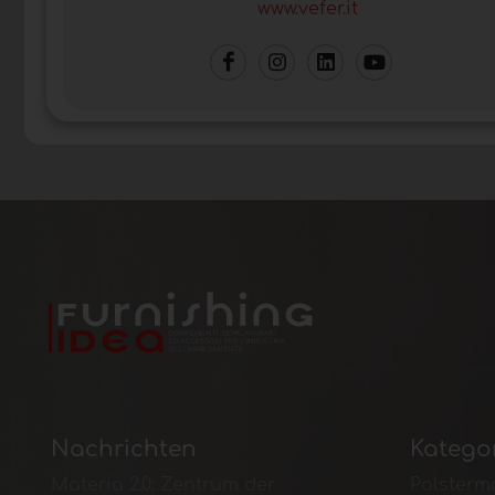
www.vefer.it
Nachrichten
Katego
Materia 2.0: Zentrum der
Polsterma