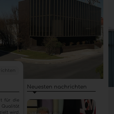
ichten
Neuesten nachrichten
 für die
 Qualität
elt wird.
Vefer und die