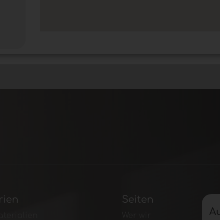
rien
Seiten
A
terialien
Wer wir