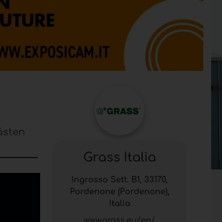
ästen
Grass Italia
Ingrosso Sett. B1, 33170,
Pordenone (Pordenone),
Italia
www.grass.eu/en/