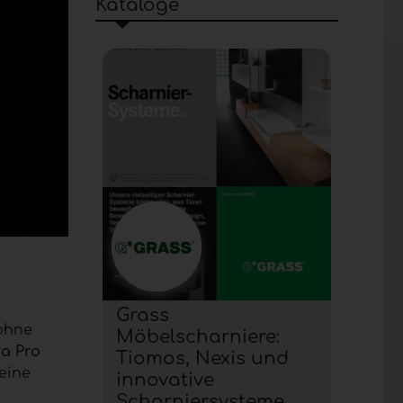
Kataloge
Grass
 ohne
Möbelscharniere:
a Pro
Tiomos, Nexis und
eine
innovative
Scharniersysteme