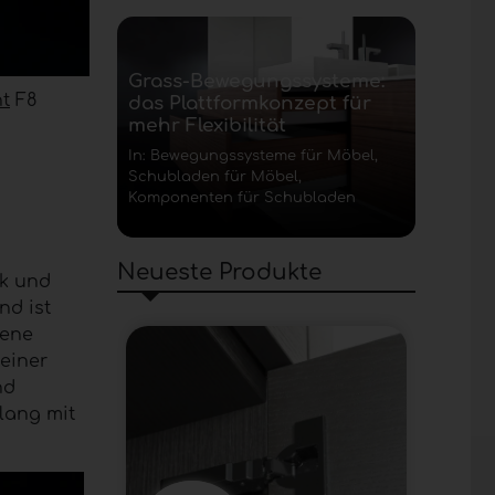
Grass-Bewegungssysteme:
nt
F8
das Plattformkonzept für
mehr Flexibilität
In: Bewegungssysteme für Möbel,
Schubladen für Möbel,
Komponenten für Schubladen
Neueste Produkte
ik und
nd ist
dene
einer
nd
klang mit