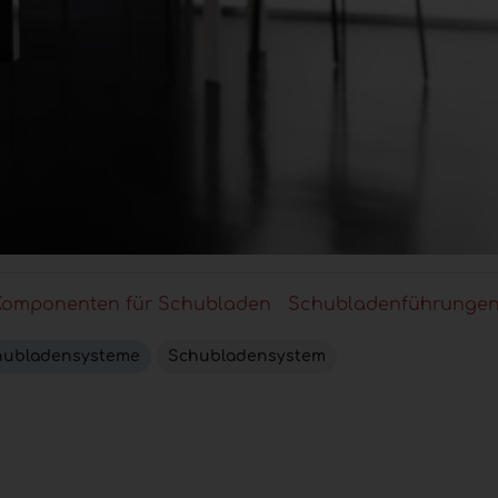
Komponenten für Schubladen
Schubladenführunge
hubladensysteme
Schubladensystem