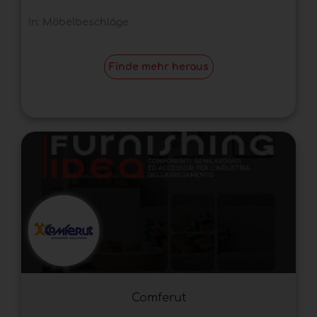
In:
Möbelbeschläge
Finde mehr heraus
Comferut