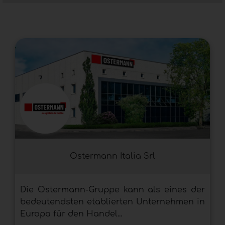
platzsparende Lösungen, mit denen Sie alle
Arten von Gegenständen darin aufbewahren
können. Diese Körbe sind sehr beliebt bei
Möbelbeschlägen und spielen im täglichen
Leben eine sehr wichtige Rolle, da sie viel
Stauraum bieten und es Ihnen ermöglichen, alle
Werkzeuge in der Küche in Ordnung zu halten.
Ostermann Italia Srl
Die Ostermann-Gruppe kann als eines der
bedeutendsten etablierten Unternehmen in
Europa für den Handel...