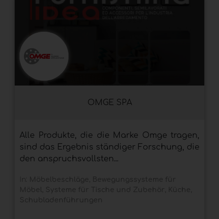
OMGE SPA
Alle Produkte, die die Marke Omge tragen,
sind das Ergebnis ständiger Forschung, die
den anspruchsvollsten...
In:
Möbelbeschläge
,
Bewegungssysteme für
Möbel
,
Systeme für Tische und Zubehör
,
Küche
,
Schubladenführungen