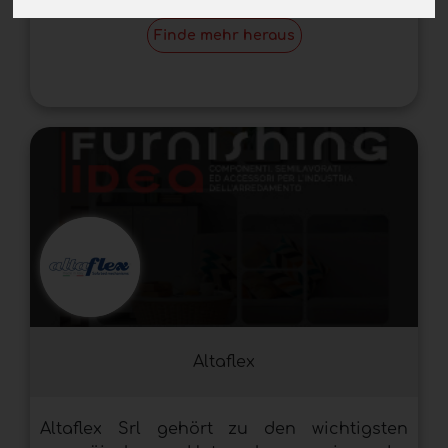
Finde mehr heraus
Altaflex
Altaflex Srl gehört zu den wichtigsten