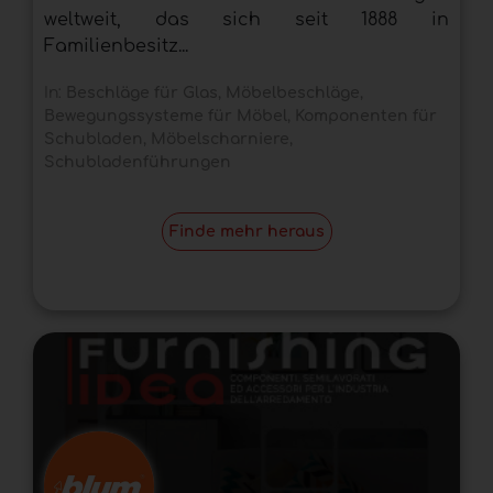
weltweit, das sich seit 1888 in
Familienbesitz...
In:
Beschläge für Glas
,
Möbelbeschläge
,
Bewegungssysteme für Möbel
,
Komponenten für
Schubladen
,
Möbelscharniere
,
Schubladenführungen
Finde mehr heraus