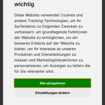
wichtig
Diese Website verwendet Cookies und
andere Tracking-Technologien, um Ihr
Surferlebnis zu folgenden Zwecken zu
verbessern:
um grundlegende Funktionen
der Website zu ermöglichen
,
um ein
besseres Erlebnis auf der Website zu
bieten
,
um Ihr Interesse an unseren
Produkten und Dienstleistungen zu
messen und Marketinginteraktionen zu
Pessotto Reti Srl
personalisieren
,
um Anzeigen zu liefern die
für Sie relevanter sind
.
Pessotto Reti ist seit über 50 Jahren ein
Synonym für hohe Spezialisierung in der
Alle akzeptieren
Herstellung von anatomischen...
Einstellungen ändern
In:
Netze für Betten und Sofas