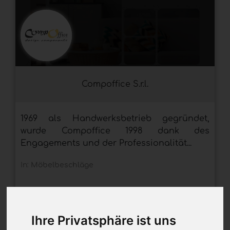
Compoffice S.r.l.
1969 als Handwerksbetrieb gegründet,
wurde Compoffice 1998 dank des
Engagements und der Professionalität...
In:
Möbelbeschläge
Finde mehr heraus
Ihre Privatsphäre ist uns