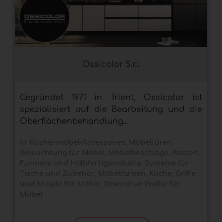
Ossicolor S.r.l.
Gegründet 1971 in Trient, Ossicolor ist
spezialisiert auf die Bearbeitung und die
Oberflächenbehandlung...
In:
Küchenmöbel-Accessoires
,
Möbeltüren
,
Beleuchtung für Möbel
,
Möbelbeschläge
,
Platten,
Furniere und Halbfertigprodukte
,
Systeme für
Tische und Zubehör
,
Möbelfarben
,
Küche
,
Griffe
und Knöpfe für Möbel
,
Dekorative Profile für
Möbel