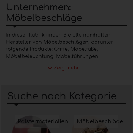
Unternehmen:
Möbelbeschläge
In dieser Rubrik finden Sie alle namhaften
Hersteller von
Möbelbeschlägen,
darunter
folgende Produkte:
Griffe, Möbelfüße,
Möbelbeleuchtung, Möbelführungen,
Baukastensysteme, Möbelprofile, Möbelgelenke,
Zeig mehr
Schiebesysteme
und so weiter. Die
Unternehmen, die Sie auf dieser Seite des
Portals finden, zeichnen sich durch die hohe
Qualität der angebotenen Produkte und durch
Suche nach Kategorie
die hohe Designkompetenz aus, die im Laufe
der Jahre durch Investitionen in Innovation,
Forschung und Entwicklung verfeinert wurde.
Möchten Sie mit einem der
Polstermaterialien
Möbelbeschläge
Möbelbeschlagunternehmen auf dieser Seite in