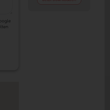
oogle
lten