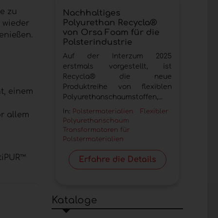
e zu
Nachhaltiges
Polyurethan Recycla®
 wieder
von Orsa Foam für die
enießen.
Polsterindustrie
Auf der Interzum 2025
erstmals vorgestellt, ist
Recycla® die neue
Produktreihe von flexiblen
t, einem
Polyurethanschaumstoffen,...
In:
Polstermaterialien
Flexibler
or allem
Polyurethanschaum
Transformatoren für
Polstermaterialien
tiPUR™
Erfahre die Details
Kataloge