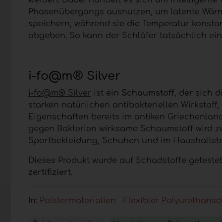
werden. Dabei handelt es sich um intelligent
Phasenübergangs ausnutzen, um latente Wärm
speichern, während sie die Temperatur konsta
abgeben. So kann der Schläfer tatsächlich e
i-fo@m® Silver
i-fo@m® Silver
ist ein
Schaumstoff
, der sich 
starken natürlichen antibakteriellen Wirkstof
Eigenschaften bereits im antiken Griechenland
gegen Bakterien wirksame Schaumstoff wird z
Sportbekleidung, Schuhen und im Haushaltsbe
Dieses Produkt wurde auf Schadstoffe getest
zertifiziert
.
In:
Polstermaterialien
Flexibler Polyurethan