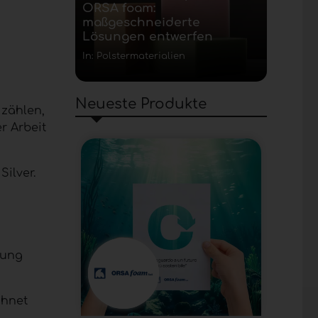
ORSA foam:
maßgeschneiderte
Lösungen entwerfen
In: Polstermaterialien
Neueste Produkte
 zählen,
r Arbeit
ilver.
rung
chnet