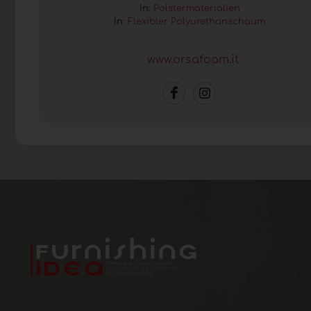
In:
Polstermaterialien
In:
Flexibler Polyurethanschaum
www.orsafoam.it