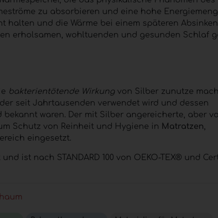
e Wärmespeicher, die das physikalische Phänomen des
eströme zu absorbieren und eine hohe Energiemeng
nt halten und die Wärme bei einem späteren Absinken
inen erholsamen, wohltuenden und gesunden Schlaf g
die
bakterientötende Wirkung
von Silber zunutze mach
f, der seit Jahrtausenden verwendet wird und dessen
 bekannt waren. Der mit Silber angereicherte, aber v
um Schutz von Reinheit und Hygiene in
Matratzen
,
reich eingesetzt.
et und ist nach STANDARD 100 von OEKO-TEX® und Cer
schaum