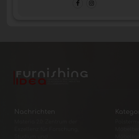
Nachrichten
Katego
Materia 2.0: Zentrum der
Polsterma
Exzellenz für Forschung,
Möbelbe
Studium und
Möbelka