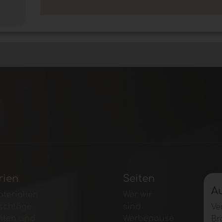
rien
Seiten
A
terialien
Wer wir
schläge
sind
Ve
nten und
Werbepause
Br