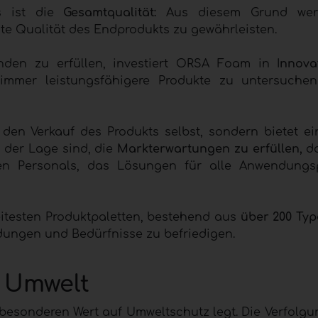
s ist die
Gesamtqualität:
Aus diesem Grund wer
e Qualität des Endprodukts zu gewährleisten.
en zu erfüllen, investiert ORSA Foam in I
nnova
mmer leistungsfähigere Produkte zu untersuche
den Verkauf des Produkts selbst, sondern bietet e
n der Lage sind, die
Markterwartungen zu erfüllen,
da
en Personals, das Lösungen für alle Anwendungs
itesten Produktpaletten, bestehend aus
über 200 Ty
dungen und Bedürfnisse zu befriedigen.
e Umwelt
besonderen Wert auf Umweltschutz legt. Die Verfolgu