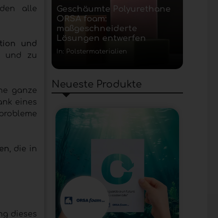
den alle
Geschäumte Polyurethane
ORSA foam:
maßgeschneiderte
Lösungen entwerfen
tion und
In: Polstermaterialien
n und zu
Neueste Produkte
ine ganze
nk eines
probleme
pen
, die in
ng dieses