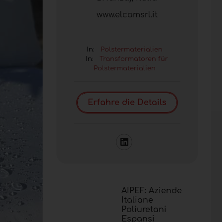
www.elcamsrl.it
In:
Polstermaterialien
In:
Transformatoren für
Polstermaterialien
Erfahre die Details
AIPEF: Aziende
Italiane
Poliuretani
Espansi