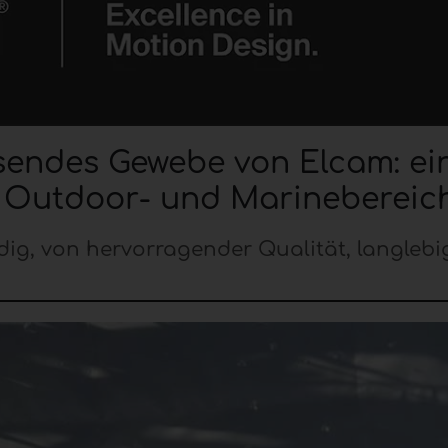
endes Gewebe von Elcam: ei
n Outdoor- und Marinebereic
dig, von hervorragender Qualität, langleb