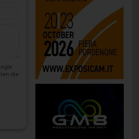
oogle
ten die