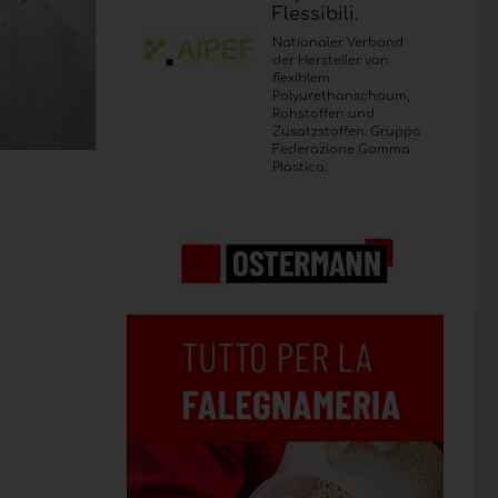
Flessibili.
Nationaler Verband
der Hersteller von
flexiblem
Polyurethanschaum,
Rohstoffen und
Zusatzstoffen. Gruppo
Federazione Gomma
Plastica.