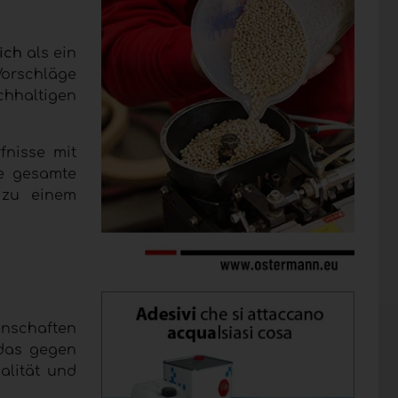
ich
als ein
orschläge
chhaltigen
fnisse mit
ie gesamte
s zu einem
enschaften
 das gegen
alität und