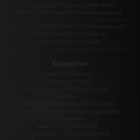
Einbaugeräte: Whirlpool stärkt seine
Wachstumsstrategie im Premiumsegment
Dekorative Oberflächen ALPI Microline und
ALPI Xilo Acacia: Holzarten in
zeitgenössischer Lesart
Kategorien
Polstermaterialien
Möbelbeschläge
Möbelkanten und Dekorpapiere
Küche
Leime und Klebeprodukte für Möbel
Platten, Furniere und Halbfertigprodukte
Möbelfarben
Beleuchtung für Möbel
Systeme für Tische und Zubehör