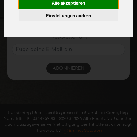
Verpassen Sie nicht die neuesten
Alle akzeptieren
Branchennachrichten,
Unternehmensnachrichten,
Einstellungen ändern
Produktneuheiten, innovative Technologien
und Fachmessen. Melden Sie sich für den
Newsletter an!
ABONNIEREN
Furnishing Idea - iscritta presso il Tribunale di Como, Reg.
Num. 1/18 - P.I. 03442590133 Ⓒ2013-2026 Alle Rechte vorbehalten,
auch auszugsweise Vervielfältigung der Inhalte ist untersagt.
Powered by
Emmet Solution