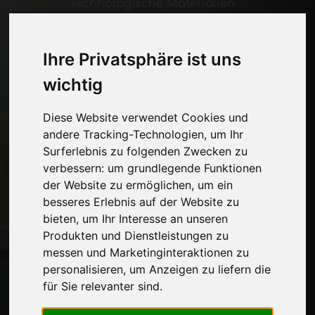
Technologische Materialien
Maschinen und Software für die
Möbelindustrie
Wirtschaft, Nachrichten und Messen
Ihre Privatsphäre ist uns
wichtig
Seiten
Diese Website verwendet Cookies und
Wer wir sind
andere Tracking-Technologien, um Ihr
Werbepause
Surferlebnis zu folgenden Zwecken zu
Kontakte
verbessern:
um grundlegende Funktionen
Ausstellungen
der Website zu ermöglichen
,
um ein
Journal
besseres Erlebnis auf der Website zu
Stelle dich vor
bieten
,
um Ihr Interesse an unseren
Privatsphäre
Produkten und Dienstleistungen zu
Seitenverzeichnis
messen und Marketinginteraktionen zu
personalisieren
,
um Anzeigen zu liefern die
für Sie relevanter sind
.
Auf dem Laufenden bleiben