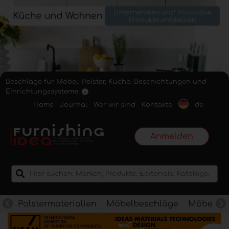
Beschläge für Möbel, Polster, Küche, Beschichtungen und
Einrichtungssysteme.
Home
Journal
Wer wir sind
Kontakte
de
Anmelden
Polstermaterialien
Möbelbeschläge
Möbelkan