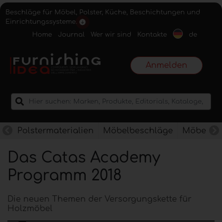
Beschläge für Möbel, Polster, Küche, Beschichtungen und
Einrichtungssysteme.
Home
Journal
Wer wir sind
Kontakte
de
Anmelden
Polstermaterialien
Möbelbeschläge
Möbelkan
Das Catas Academy
Programm 2018
Die neuen Themen der Versorgungskette für
Holzmöbel