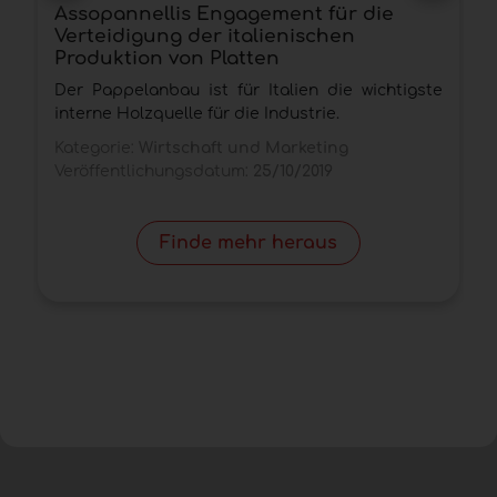
Assopannellis Engagement für die
R
Verteidigung der italienischen
d
Produktion von Platten
R
Der Pappelanbau ist für Italien die wichtigste
H
interne Holzquelle für die Industrie.
K
Kategorie:
Wirtschaft und Marketing
V
Veröffentlichungsdatum:
25/10/2019
Finde mehr heraus