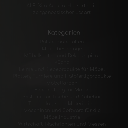
ALPI Xilo Acacia: Holzarten in
zeitgenössischer Lesart
Kategorien
Polstermaterialien
Möbelbeschläge
Möbelkanten und Dekorpapiere
Küche
Leime und Klebeprodukte für Möbel
Platten, Furniere und Halbfertigprodukte
Möbelfarben
Beleuchtung für Möbel
Systeme für Tische und Zubehör
Technologische Materialien
Maschinen und Software für die
Möbelindustrie
Wirtschaft, Nachrichten und Messen