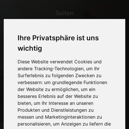
Seiten
Wer wir sind
Werbepause
Ihre Privatsphäre ist uns
Kontakte
Ausstellungen
wichtig
Journal
Stelle dich vor
Diese Website verwendet Cookies und
Privatsphäre
andere Tracking-Technologien, um Ihr
Seitenverzeichnis
Surferlebnis zu folgenden Zwecken zu
verbessern:
um grundlegende Funktionen
der Website zu ermöglichen
,
um ein
Auf dem Laufenden bleiben
besseres Erlebnis auf der Website zu
bieten
,
um Ihr Interesse an unseren
Verpassen Sie nicht die neuesten
Produkten und Dienstleistungen zu
Branchennachrichten,
messen und Marketinginteraktionen zu
Unternehmensnachrichten,
personalisieren
,
um Anzeigen zu liefern die
Produktneuheiten, innovative Technologien