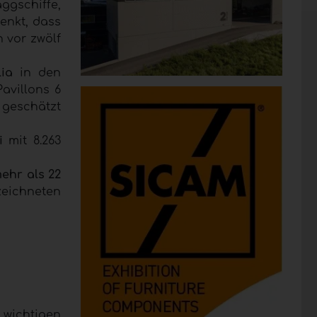
aggschiffe,
enkt, dass
h vor zwölf
alia
in den
avillons 6
 geschätzt
i
mit 8.263
ehr als 22
zeichneten
 wichtigen