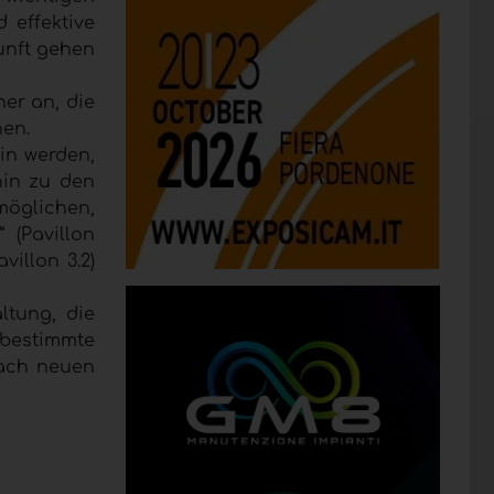
 effektive
unft gehen
er an, die
nen.
in werden,
in zu den
möglichen,
” (Pavillon
avillon 3.2)
ltung, die
 bestimmte
nach neuen