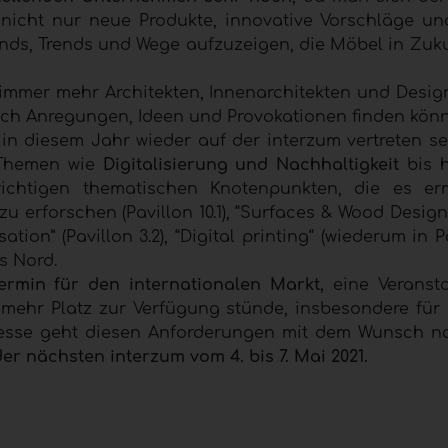
 nicht nur neue Produkte, innovative Vorschläge und
nds, Trends und Wege aufzuzeigen, die Möbel in Zuk
immer mehr Architekten, Innenarchitekten und Design
uch Anregungen, Ideen und Provokationen finden kön
 in diesem Jahr wieder auf der interzum vertreten se
 Themen wie
Digitalisierung und Nachhaltigkeit
bis h
ichtigen thematischen Knotenpunkten, die es er
u erforschen (Pavillon 10.1), “Surfaces & Wood Design
isation” (Pavillon 3.2), “Digital printing“ (wiederum in P
s Nord.
Termin für den internationalen Markt,
eine Veransta
mehr Platz zur Verfügung stünde, insbesondere für
nmesse geht diesen Anforderungen mit dem Wunsch 
der nächsten interzum vom 4. bis 7. Mai 2021.