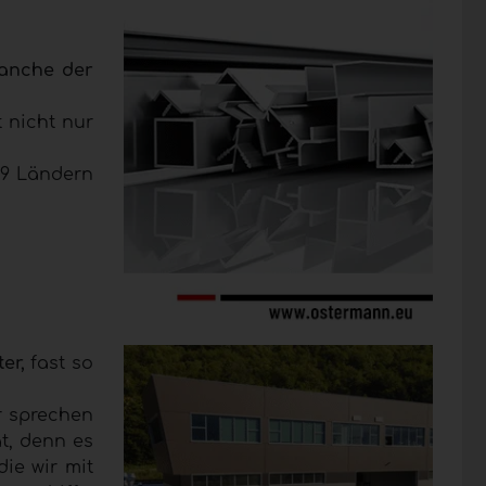
ranche der
 nicht nur
59 Ländern
er,
fast so
ir sprechen
t, denn es
ie wir mit