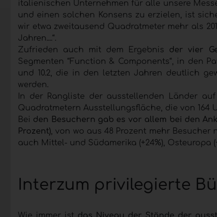
italienischen Unternehmen für alle unsere Messen
und einen solchen Konsens zu erzielen, ist sic
wir etwa zweitausend Quadratmeter mehr als 2017 
Jahren....“.
Zufrieden auch mit dem Ergebnis
der vier G
Segmenten “Function & Components“, in den Pavil
und 10.2, die in den letzten Jahren deutlich 
werden.
In der Rangliste der ausstellenden Länder auf P
Quadratmetern Ausstellungsfläche, die von 164 
Bei
den Besuchern gab es vor allem bei den Ank
Prozent)
, von wo aus 48 Prozent mehr Besucher 
auch Mittel- und Südamerika (+24%), Osteuropa (
Interzum privilegierte B
Wie immer ist
das Niveau der Stände der auss