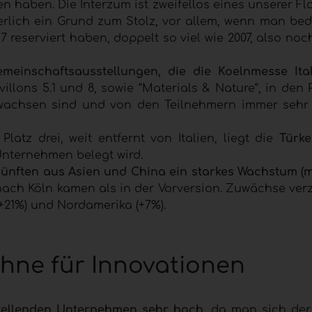
 haben. Die Interzum ist zweifellos eines unserer Fl
herlich ein Grund zum Stolz, vor allem, wenn man bed
reserviert haben, doppelt so viel wie 2007, also noc
emeinschaftsausstellungen, die die Koelnmesse It
lons 5.1 und 8, sowie “Materials & Nature“, in den P
gewachsen sind und von den Teilnehmern immer sehr
latz drei, weit entfernt von Italien, liegt die
Türke
Unternehmen belegt wird.
ünften aus Asien und China ein starkes Wachstum (m
nach Köln kamen als in der Vorversion. Zuwächse ver
+21%) und Nordamerika (+7%).
ühne für Innovationen
tellenden Unternehmen sehr hoch
, da man sich der