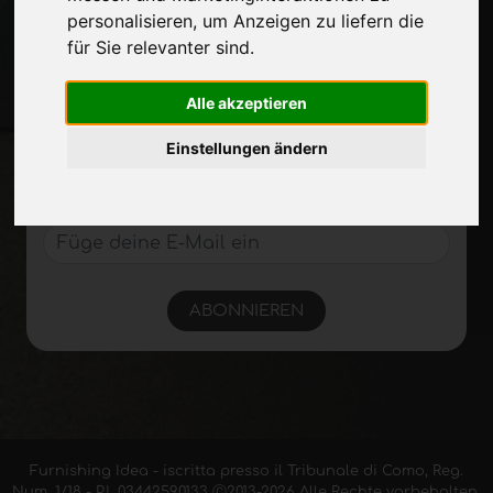
personalisieren
,
um Anzeigen zu liefern die
Auf dem Laufenden bleiben
für Sie relevanter sind
.
Verpassen Sie nicht die neuesten
Branchennachrichten,
Alle akzeptieren
Unternehmensnachrichten,
Produktneuheiten, innovative Technologien
Einstellungen ändern
und Fachmessen. Melden Sie sich für den
Newsletter an!
ABONNIEREN
Furnishing Idea - iscritta presso il Tribunale di Como, Reg.
Num. 1/18 - P.I. 03442590133 Ⓒ2013-2026 Alle Rechte vorbehalten,