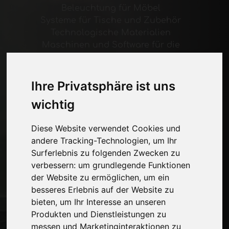
Beleuchtung für Möbel
Systeme für Tische und Zubehör
Technologische Materialien
Maschinen und Software für die
Möbelindustrie
Wirtschaft, Nachrichten und Messen
Ihre Privatsphäre ist uns
Seiten
wichtig
Wer wir sind
Diese Website verwendet Cookies und
Werbepause
andere Tracking-Technologien, um Ihr
Kontakte
Surferlebnis zu folgenden Zwecken zu
Ausstellungen
verbessern:
um grundlegende Funktionen
Journal
der Website zu ermöglichen
,
um ein
Stelle dich vor
besseres Erlebnis auf der Website zu
Privatsphäre
bieten
,
um Ihr Interesse an unseren
Seitenverzeichnis
Produkten und Dienstleistungen zu
messen und Marketinginteraktionen zu