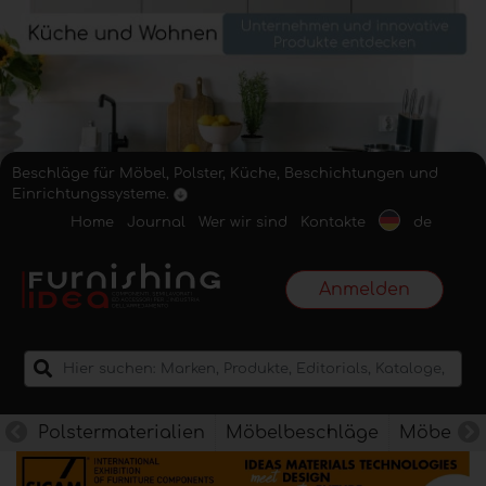
Beschläge für Möbel, Polster, Küche, Beschichtungen und
Einrichtungssysteme.
Home
Journal
Wer wir sind
Kontakte
de
Anmelden
Polstermaterialien
Möbelbeschläge
Möbelkan