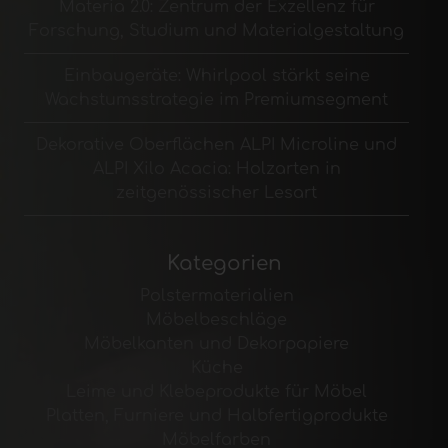
Materia 2.0: Zentrum der Exzellenz für
Forschung, Studium und Materialgestaltung
Einbaugeräte: Whirlpool stärkt seine
Wachstumsstrategie im Premiumsegment
Dekorative Oberflächen ALPI Microline und
ALPI Xilo Acacia: Holzarten in
zeitgenössischer Lesart
Kategorien
Polstermaterialien
Möbelbeschläge
Möbelkanten und Dekorpapiere
Küche
Leime und Klebeprodukte für Möbel
Platten, Furniere und Halbfertigprodukte
Möbelfarben