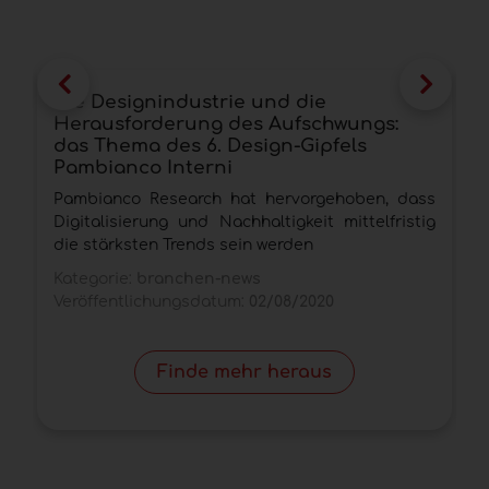
Die Designindustrie und die
A
Herausforderung des Aufschwungs:
H
das Thema des 6. Design-Gipfels
G
Pambianco Interni
D
Pambianco Research hat hervorgehoben, dass
D
Digitalisierung und Nachhaltigkeit mittelfristig
M
die stärksten Trends sein werden
K
Kategorie:
branchen-news
V
Veröffentlichungsdatum:
02/08/2020
Finde mehr heraus