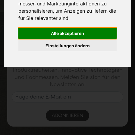
Stelle dich vor
messen und Marketinginteraktionen zu
Privatsphäre
personalisieren
,
um Anzeigen zu liefern die
Seitenverzeichnis
für Sie relevanter sind
.
Alle akzeptieren
Auf dem Laufenden bleiben
Einstellungen ändern
Verpassen Sie nicht die neuesten
Branchennachrichten,
Unternehmensnachrichten,
Produktneuheiten, innovative Technologien
und Fachmessen. Melden Sie sich für den
Newsletter an!
ABONNIEREN