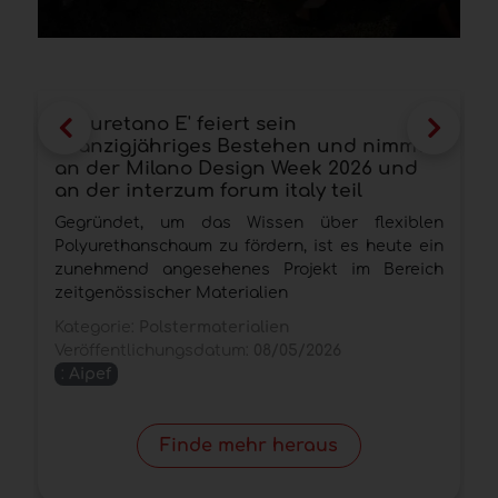
Poliuretano E' feiert sein
A
zwanzigjähriges Bestehen und nimmt
F
an der Milano Design Week 2026 und
l
an der interzum forum italy teil
H
Gegründet, um das Wissen über flexiblen
a
Polyurethanschaum zu fördern, ist es heute ein
C
zunehmend angesehenes Projekt im Bereich
b
zeitgenössischer Materialien
K
Kategorie:
Polstermaterialien
V
Veröffentlichungsdatum:
08/05/2026
:
Aipef
Finde mehr heraus