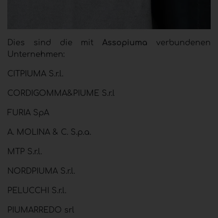
Dies sind die mit
Assopiuma
verbundenen
Unternehmen:
CITPIUMA S.r.l.
CORDIGOMMA&PIUME S.r.l
FURIA SpA
A. MOLINA & C. S.p.a.
MTP S.r.l.
NORDPIUMA S.r.l.
PELUCCHI S.r.l.
PIUMARREDO srl