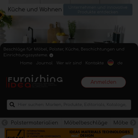
Beschläge für Möbel, Polster, Küche, Beschichtungen und
Einrichtungssysteme.
Home
Journal
Wer wir sind
Kontakte
de
Anmelden
Polstermaterialien
Möbelbeschläge
Möbelkan