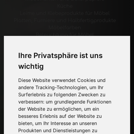
Küche
Leime und Klebeprodukte für Möbel
Platten, Furniere und Halbfertigprodukte
Möbelfarben
Beleuchtung für Möbel
Systeme für Tische und Zubehör
Technologische Materialien
Ihre Privatsphäre ist uns
Maschinen und Software für die
Möbelindustrie
wichtig
Wirtschaft, Nachrichten und Messen
Diese Website verwendet Cookies und
andere Tracking-Technologien, um Ihr
Seiten
Surferlebnis zu folgenden Zwecken zu
Wer wir sind
verbessern:
um grundlegende Funktionen
Werbepause
der Website zu ermöglichen
,
um ein
Kontakte
besseres Erlebnis auf der Website zu
Ausstellungen
bieten
,
um Ihr Interesse an unseren
Journal
Produkten und Dienstleistungen zu