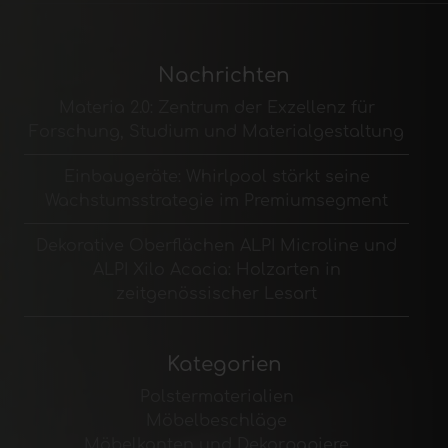
Nachrichten
Materia 2.0: Zentrum der Exzellenz für
Forschung, Studium und Materialgestaltung
Einbaugeräte: Whirlpool stärkt seine
Wachstumsstrategie im Premiumsegment
Dekorative Oberflächen ALPI Microline und
ALPI Xilo Acacia: Holzarten in
zeitgenössischer Lesart
Kategorien
Polstermaterialien
Möbelbeschläge
Möbelkanten und Dekorpapiere