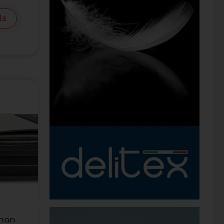
ls
than