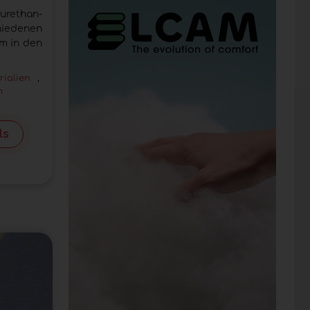
urethan-
iedenen
m in den
rialien
,
m
ls