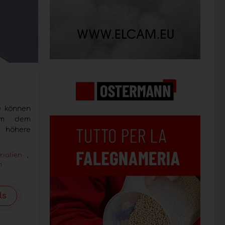
e können
um dem
höhere
rialien
,
m
ls