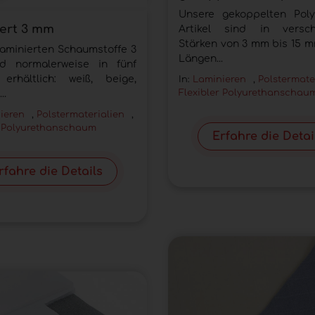
Unsere gekoppelten Poly
ert 3 mm
Artikel sind in versch
Stärken von 3 mm bis 15 m
laminierten Schaumstoffe 3
Längen...
d normalerweise in fünf
erhältlich: weiß, beige,
In:
Laminieren
,
Polstermate
Flexibler Polyurethanschau
..
ieren
,
Polstermaterialien
,
r Polyurethanschaum
Erfahre die Detai
rfahre die Details