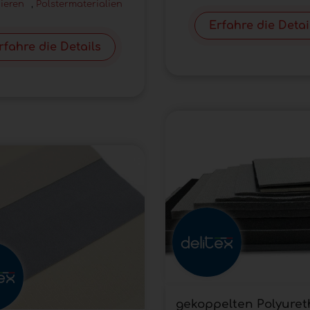
ieren
,
Polstermaterialien
Erfahre die Detai
rfahre die Details
gekoppelten Polyure