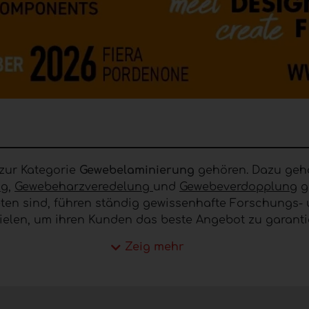
 zur Kategorie
Gewebelaminierung
gehören. Dazu gehö
g,
Gewebeharzveredelung
und
Gewebeverdopplung
g
reten sind, führen ständig gewissenhafte Forschungs- 
zielen, um ihren Kunden das beste Angebot zu garanti
minierung von Textilien
Zeig mehr
arin, zwei Textilmaterialien durch Mischen verschie
zu ergänzen.