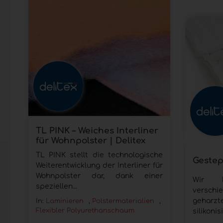
TL PINK – Weiches Interliner
für Wohnpolster | Delitex
TL PINK stellt die technologische
Gestep
Weiterentwicklung der Interliner für
Wohnpolster dar, dank einer
Wir k
speziellen...
versch
geharzt
In:
Laminieren
,
Polstermaterialien
,
Flexibler Polyurethanschaum
silikonisi