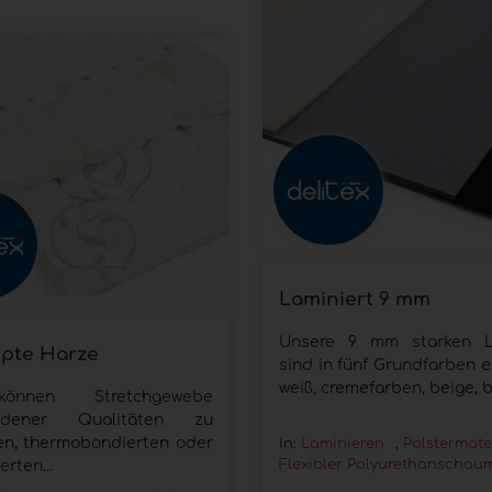
Laminiert 9 mm
Unsere 9 mm starken L
pte Harze
sind in fünf Grundfarben er
weiß, cremefarben, beige, b
önnen Stretchgewebe
iedener Qualitäten zu
en, thermobondierten oder
In:
Laminieren
,
Polstermate
Flexibler Polyurethanschau
erten...