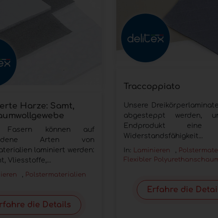
Traccoppiato
erte Harze: Samt,
Unsere Dreikörperlaminat
aumwollgewebe
abgesteppt werden, 
Endprodukt eine 
e Fasern können auf
Widerstandsfähigkeit...
hiedene Arten von
terialien laminiert werden:
In:
Laminieren
,
Polstermate
Flexibler Polyurethanschau
, Vliesstoffe,...
ieren
,
Polstermaterialien
Erfahre die Detai
rfahre die Details