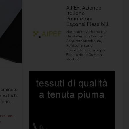
AIPEF: Aziende
Italiane
Poliuretani
Espansi Flessibili.
Nationaler Verband der
Hersteller von flexiblem
Polyurethanschaum,
Rohstoffen und
Zusatzstoffen. Gruppo
Federazione Gomma
Plastica.
aminate
hältlich:
raun...
rialien
,
m