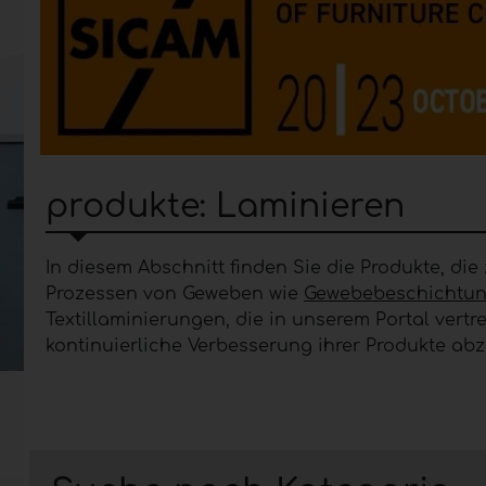
produkte: Laminieren
In diesem Abschnitt finden Sie die Produkte, die
Prozessen von Geweben wie
Gewebebeschichtun
Textillaminierungen, die in unserem Portal vert
kontinuierliche Verbesserung ihrer Produkte ab
Details zur Kategorie La
Die
Textilkaschierung
besteht im Wesentlichen d
anschließend durch andere Verarbeitungsarten 