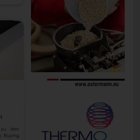
t
 zu den
n Buying