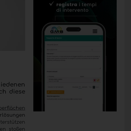
iedenen
ch diese
erflächen
rlösungen
nterstützen
zen stoßen