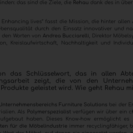
inden: das sind die Ziele, die
Rehau
dank des in über
nhancing lives“ fasst die Mission, die hinter allen 
bensqualität durch den Einsatz innovativer und na
s den Worten von
Andrea Bucciarelli
, Direktor Möbels
, Kreislaufwirtschaft, Nachhaltigkeit und Individu
on das Schlüsselwort, das in allen Abt
ngsarbeit zeigt, die von den Unterne
Produkte geleistet wird. Wie geht Rehau m
Unternehmensbereichs Furniture Solutions
bei der E
ialien. Als
Polymerspezialist
verfügen wir über ein 
aufgebaut haben. Dieses Know-how ermöglicht es 
en für die Möbelindustrie
immer recyclingfähiger, b