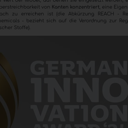
Wert der Möbel, auf denen sie eingesetzt werden, e
Überstreichbarkeit von
Kanten konzentriert
, eine Eigen
ch zu erreichen ist (die Abkürzung REACH - Regi
hemicals - bezieht sich auf die Verordnung zur Regi
her Stoffe).