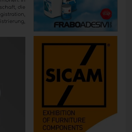
rhöhen. In
schaft, die
stration,
strierung,