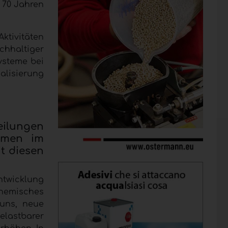
 70 Jahren
Aktivitäten
chhaltiger
ysteme bei
alisierung
eilungen
hmen im
it diesen
ntwicklung
chemisches
uns, neue
elastbarer