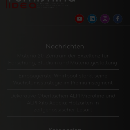
Nachrichten
Materia 2.0: Zentrum der Exzellenz für
Forschung, Studium und Materialgestaltung
Einbaugeräte: Whirlpool stärkt seine
Wachstumsstrategie im Premiumsegment
Dekorative Oberflächen ALPI Microline und
ALPI Xilo Acacia: Holzarten in
zeitgenössischer Lesart