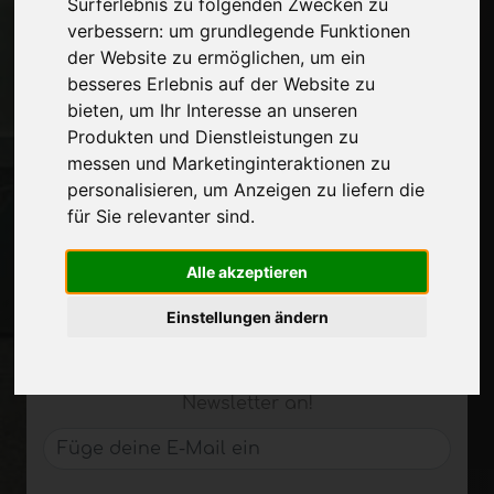
Surferlebnis zu folgenden Zwecken zu
Kontakte
verbessern:
um grundlegende Funktionen
Ausstellungen
der Website zu ermöglichen
,
um ein
Journal
besseres Erlebnis auf der Website zu
Stelle dich vor
bieten
,
um Ihr Interesse an unseren
Privatsphäre
Produkten und Dienstleistungen zu
Seitenverzeichnis
messen und Marketinginteraktionen zu
personalisieren
,
um Anzeigen zu liefern die
für Sie relevanter sind
.
Auf dem Laufenden bleiben
Verpassen Sie nicht die neuesten
Alle akzeptieren
Branchennachrichten,
Einstellungen ändern
Unternehmensnachrichten,
Produktneuheiten, innovative Technologien
und Fachmessen. Melden Sie sich für den
Newsletter an!