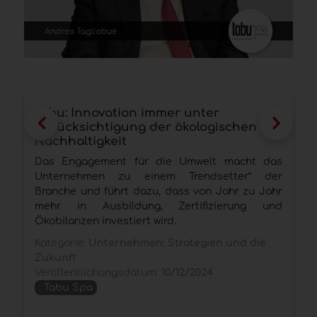
Tabu: Innovation immer unter
I
Berücksichtigung der ökologischen
A
Nachhaltigkeit
D
Das Engagement für die Umwelt macht das
E
Unternehmen zu einem Trendsetter“ der
Branche und führt dazu, dass von Jahr zu Jahr
H
mehr in Ausbildung, Zertifizierung und
r
Ökobilanzen investiert wird.
K
Kategorie:
Unternehmen: Strategien und die
V
Zukunft
Veröffentlichungsdatum:
10/12/2024
:
Tabu Spa