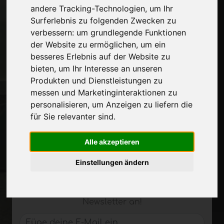
Wer wir sind
andere Tracking-Technologien, um Ihr
Werbepause
Surferlebnis zu folgenden Zwecken zu
Kontakte
verbessern:
um grundlegende Funktionen
Ausstellungen
der Website zu ermöglichen
,
um ein
Journal
besseres Erlebnis auf der Website zu
Stelle dich vor
bieten
,
um Ihr Interesse an unseren
Privatsphäre
Produkten und Dienstleistungen zu
Seitenverzeichnis
messen und Marketinginteraktionen zu
personalisieren
,
um Anzeigen zu liefern die
für Sie relevanter sind
.
Auf dem Laufenden bleiben
Verpassen Sie nicht die neuesten
Alle akzeptieren
Branchennachrichten,
Einstellungen ändern
Unternehmensnachrichten,
Produktneuheiten, innovative Technologien
und Fachmessen. Melden Sie sich für den
Newsletter an!