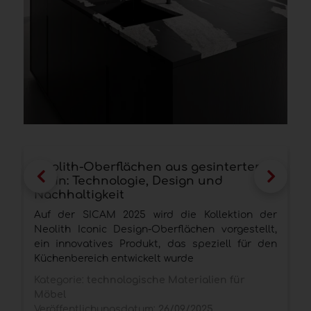
Neolith-Oberflächen aus gesintertem
F
Stein: Technologie, Design und
G
Nachhaltigkeit
v
Auf der SICAM 2025 wird die Kollektion der
E
Neolith Iconic Design-Oberflächen vorgestellt,
ein innovatives Produkt, das speziell für den
P
Küchenbereich entwickelt wurde
u
V
Kategorie:
technologische Materialien für
Möbel
K
Veröffentlichungsdatum:
26/09/2025
V