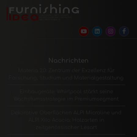
Nachrichten
Materia 2.0: Zentrum der Exzellenz für
Forschung, Studium und Materialgestaltung
Einbaugeräte: Whirlpool stärkt seine
Wachstumsstrategie im Premiumsegment
Dekorative Oberflächen ALPI Microline und
ALPI Xilo Acacia: Holzarten in
zeitgenössischer Lesart