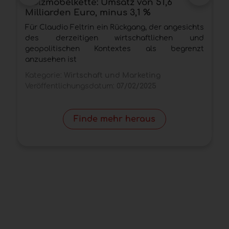
Holzmöbelkette: Umsatz von 51,6
H
Milliarden Euro, minus 3,1 %
M
Für Claudio Feltrin ein Rückgang, der angesichts
T
des derzeitigen wirtschaftlichen und
„
geopolitischen Kontextes als begrenzt
d
anzusehen ist
K
Kategorie:
Wirtschaft und Marketing
V
Veröffentlichungsdatum:
07/02/2025
Finde mehr heraus