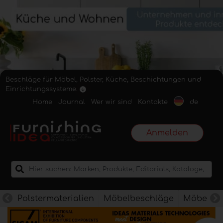
Beschläge für Möbel, Polster, Küche, Beschichtungen und
Einrichtungssysteme.
Home
Journal
Wer wir sind
Kontakte
de
Anmelden
Polstermaterialien
Möbelbeschläge
Möbelkan