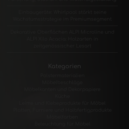
Einbaugeräte: Whirlpool stärkt seine
Wachstumsstrategie im Premiumsegment
Dekorative Oberflächen ALPI Microline und
ALPI Xilo Acacia: Holzarten in
zeitgenössischer Lesart
Kategorien
Polstermaterialien
Möbelbeschläge
Möbelkanten und Dekorpapiere
Küche
Leime und Klebeprodukte für Möbel
Platten, Furniere und Halbfertigprodukte
Möbelfarben
Beleuchtung für Möbel