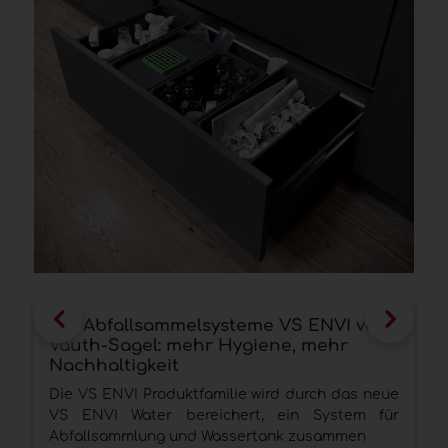
Die Abfallsammelsysteme VS ENVI von
A
Vauth-Sagel: mehr Hygiene, mehr
v
Nachhaltigkeit
A
Die VS ENVI Produktfamilie wird durch das neue
E
VS ENVI Water bereichert, ein System für
v
Abfallsammlung und Wassertank zusammen
m