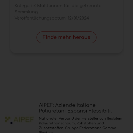
Kategorie:
Mülltonnen für die getrennte
K
Sammlung
K
Veröffentlichungsdatum:
12/01/2024
V
Finde mehr heraus
AIPEF: Aziende Italiane
Poliuretani Espansi Flessibili.
Nationaler Verband der Hersteller von flexiblem
Polyurethanschaum, Rohstoffen und
Zusatzstoffen. Gruppo Federazione Gomma
Plastica.