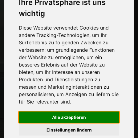
Ihre Privatsphäre ist uns
Seiten
wichtig
Wer wir sind
Werbepause
Diese Website verwendet Cookies und
Kontakte
andere Tracking-Technologien, um Ihr
Ausstellungen
Surferlebnis zu folgenden Zwecken zu
Journal
verbessern:
um grundlegende Funktionen
Stelle dich vor
der Website zu ermöglichen
,
um ein
Privatsphäre
besseres Erlebnis auf der Website zu
Seitenverzeichnis
bieten
,
um Ihr Interesse an unseren
Produkten und Dienstleistungen zu
messen und Marketinginteraktionen zu
Auf dem Laufenden bleiben
personalisieren
,
um Anzeigen zu liefern die
Verpassen Sie nicht die neuesten
für Sie relevanter sind
.
Branchennachrichten,
Unternehmensnachrichten,
Alle akzeptieren
Produktneuheiten, innovative Technologien
Einstellungen ändern
und Fachmessen. Melden Sie sich für den