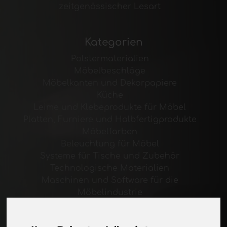
zeitgenössischer Lesart
Kategorien
Polstermaterialien
Möbelbeschläge
Möbelkanten und Dekorpapiere
Küche
Leime und Klebeprodukte für Möbel
Platten, Furniere und Halbfertigprodukte
Möbelfarben
Beleuchtung für Möbel
Systeme für Tische und Zubehör
Technologische Materialien
Maschinen und Software für die
Möbelindustrie
Wirtschaft, Nachrichten und Messen