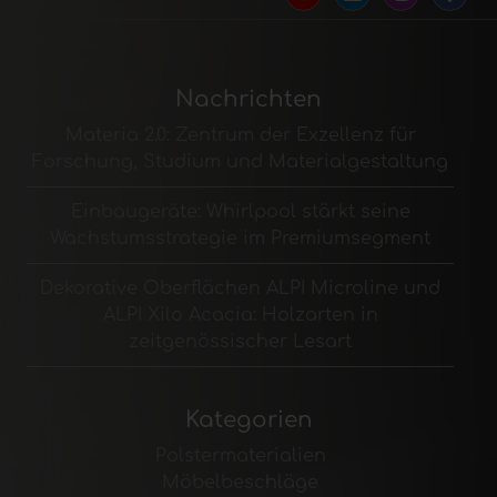
Nachrichten
Materia 2.0: Zentrum der Exzellenz für
Forschung, Studium und Materialgestaltung
Einbaugeräte: Whirlpool stärkt seine
Wachstumsstrategie im Premiumsegment
Dekorative Oberflächen ALPI Microline und
ALPI Xilo Acacia: Holzarten in
zeitgenössischer Lesart
Kategorien
Polstermaterialien
Möbelbeschläge