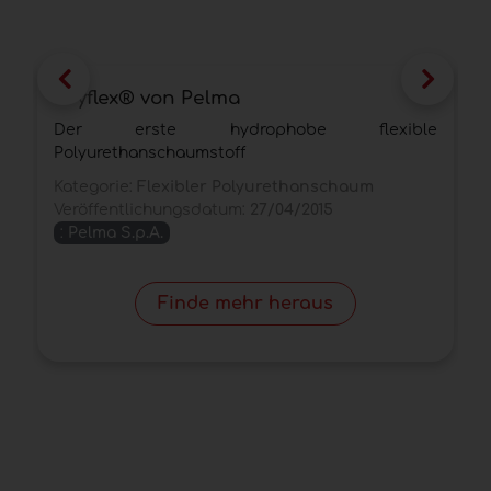
Dryflex® von Pelma
T
Der erste hydrophobe flexible
E
Polyurethanschaumstoff
K
Kategorie:
Flexibler Polyurethanschaum
V
Veröffentlichungsdatum:
27/04/2015
:
Pelma S.p.A.
Finde mehr heraus