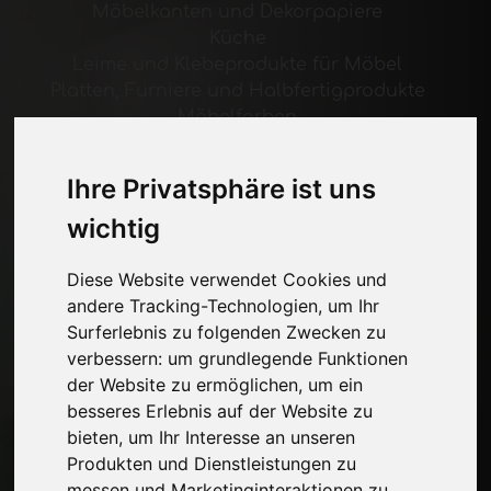
Möbelkanten und Dekorpapiere
Küche
Leime und Klebeprodukte für Möbel
Platten, Furniere und Halbfertigprodukte
Möbelfarben
Beleuchtung für Möbel
Systeme für Tische und Zubehör
Ihre Privatsphäre ist uns
Technologische Materialien
wichtig
Maschinen und Software für die
Möbelindustrie
Wirtschaft, Nachrichten und Messen
Diese Website verwendet Cookies und
andere Tracking-Technologien, um Ihr
Surferlebnis zu folgenden Zwecken zu
Seiten
verbessern:
um grundlegende Funktionen
Wer wir sind
der Website zu ermöglichen
,
um ein
Werbepause
besseres Erlebnis auf der Website zu
Kontakte
bieten
,
um Ihr Interesse an unseren
Ausstellungen
Produkten und Dienstleistungen zu
Journal
messen und Marketinginteraktionen zu