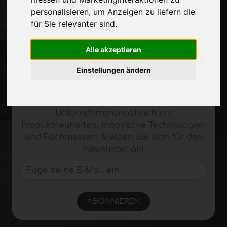
Stelle dich vor
personalisieren
,
um Anzeigen zu liefern die
Privatsphäre
für Sie relevanter sind
.
Seitenverzeichnis
Alle akzeptieren
Einstellungen ändern
Auf dem Laufenden bleiben
Verpassen Sie nicht die neuesten
Branchennachrichten,
Unternehmensnachrichten,
Produktneuheiten, innovative Technologien
und Fachmessen. Melden Sie sich für den
Newsletter an!
ABONNIEREN