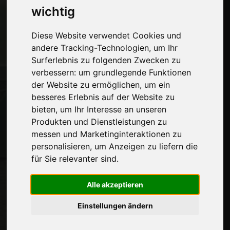
wichtig
Kontakte
Ausstellungen
Journal
Diese Website verwendet Cookies und
Stelle dich vor
andere Tracking-Technologien, um Ihr
Privatsphäre
Surferlebnis zu folgenden Zwecken zu
Seitenverzeichnis
verbessern:
um grundlegende Funktionen
der Website zu ermöglichen
,
um ein
besseres Erlebnis auf der Website zu
bieten
,
um Ihr Interesse an unseren
Auf dem Laufenden bleiben
Produkten und Dienstleistungen zu
Verpassen Sie nicht die neuesten
messen und Marketinginteraktionen zu
Branchennachrichten,
personalisieren
,
um Anzeigen zu liefern die
Unternehmensnachrichten,
für Sie relevanter sind
.
Produktneuheiten, innovative Technologien
und Fachmessen. Melden Sie sich für den
Alle akzeptieren
Newsletter an!
Einstellungen ändern