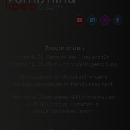
Nachrichten
Materia 2.0: Zentrum der Exzellenz für
Forschung, Studium und Materialgestaltung
Einbaugeräte: Whirlpool stärkt seine
Wachstumsstrategie im Premiumsegment
Dekorative Oberflächen ALPI Microline und
ALPI Xilo Acacia: Holzarten in
zeitgenössischer Lesart