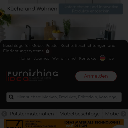
Beschläge für Möbel, Polster, Küche, Beschichtungen und
Einrichtungssysteme.
Home
Journal
Wer wir sind
Kontakte
de
Anmelden
Polstermaterialien
Möbelbeschläge
Möbelkan