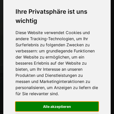
Wirtschaft, Nachrichten und Messen
Ihre Privatsphäre ist uns
Seiten
wichtig
Wer wir sind
Werbepause
Diese Website verwendet Cookies und
Kontakte
andere Tracking-Technologien, um Ihr
Ausstellungen
Surferlebnis zu folgenden Zwecken zu
Journal
verbessern:
um grundlegende Funktionen
Stelle dich vor
der Website zu ermöglichen
,
um ein
Privatsphäre
besseres Erlebnis auf der Website zu
Seitenverzeichnis
bieten
,
um Ihr Interesse an unseren
Produkten und Dienstleistungen zu
messen und Marketinginteraktionen zu
personalisieren
,
um Anzeigen zu liefern die
Auf dem Laufenden bleiben
für Sie relevanter sind
.
Verpassen Sie nicht die neuesten
Branchennachrichten,
Alle akzeptieren
Unternehmensnachrichten,