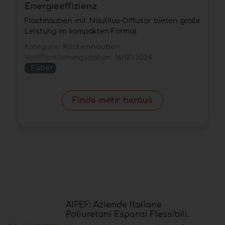
Energieeffizienz
V
Flachhauben mit Nautilus-Diffusor bieten große
z
Leistung im kompakten Format
U
Kategorie:
Küchenhauben
K
Veröffentlichungsdatum:
16/07/2024
V
:
Faber
Finde mehr heraus
AIPEF: Aziende Italiane
Poliuretani Espansi Flessibili.