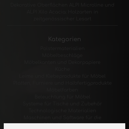
Dekorative Oberflächen ALPI Microline und
ALPI Xilo Acacia: Holzarten in
zeitgenössischer Lesart
Kategorien
Polstermaterialien
Möbelbeschläge
Möbelkanten und Dekorpapiere
Küche
Leime und Klebeprodukte für Möbel
Platten, Furniere und Halbfertigprodukte
Möbelfarben
Beleuchtung für Möbel
Systeme für Tische und Zubehör
Technologische Materialien
Maschinen und Software für die
Möbelindustrie