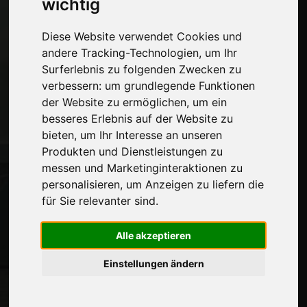
wichtig
Seiten
Wer wir sind
Diese Website verwendet Cookies und
Werbepause
andere Tracking-Technologien, um Ihr
Kontakte
Surferlebnis zu folgenden Zwecken zu
Ausstellungen
verbessern:
um grundlegende Funktionen
Journal
der Website zu ermöglichen
,
um ein
Stelle dich vor
besseres Erlebnis auf der Website zu
Privatsphäre
bieten
,
um Ihr Interesse an unseren
Seitenverzeichnis
Produkten und Dienstleistungen zu
messen und Marketinginteraktionen zu
personalisieren
,
um Anzeigen zu liefern die
für Sie relevanter sind
.
Auf dem Laufenden bleiben
Verpassen Sie nicht die neuesten
Alle akzeptieren
Branchennachrichten,
Unternehmensnachrichten,
Einstellungen ändern
Produktneuheiten, innovative Technologien
und Fachmessen. Melden Sie sich für den