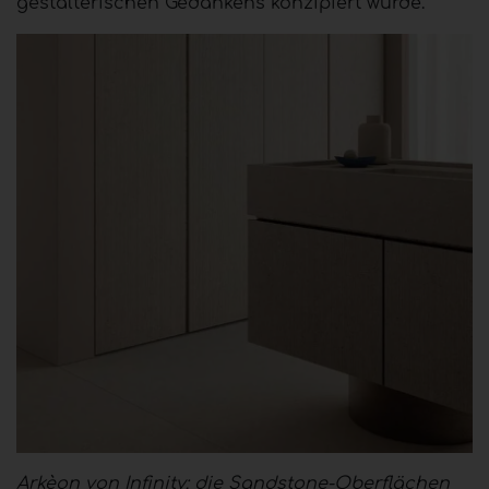
gestalterischen Gedankens konzipiert wurde.
Arkèon von Infinity: die Sandstone-Oberflächen