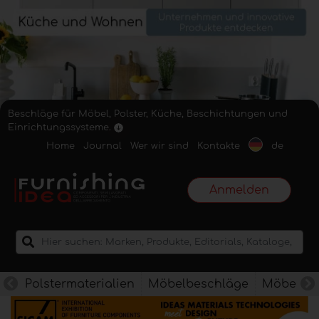
Beschläge für Möbel, Polster, Küche, Beschichtungen und
Einrichtungssysteme.
Home
Journal
Wer wir sind
Kontakte
de
Anmelden
Polstermaterialien
Möbelbeschläge
Möbelkan