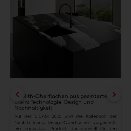
Neolith-Oberflächen aus gesintertem
G
Stein: Technologie, Design und
I
Nachhaltigkeit
e
Auf der SICAM 2025 wird die Kollektion der
H
Neolith Iconic Design-Oberflächen vorgestellt,
O
ein innovatives Produkt, das speziell für den
e